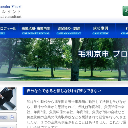
自分ならできると信じなければ誰もできない
私は学生時代から18年間弁護士事務所に勤務して法律を学びなが
ら、銀行や企業から懇請されて、例えば年商8億、負債93億の会
社。年商5億、負債62億の会社。年商7億、負債が7億の会社など
倒産状態の企業の代表取締役などを懇請されて経営を行ってきま
したが、１つの企業も倒産させたことはありません。これだけ厳
しい会社ですらです。