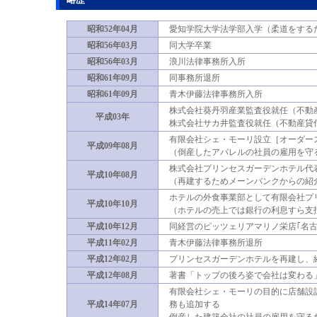
昭和52年04月
愛知学院大学法学部入学（柔道をする
昭和56年03月
同大学卒業
昭和56年03月
浪川法律事務所入所
昭和61年09月
同事務所退所
昭和61年09月
青木伊藤法律事務所入所
株式会社葵丹羽産業監査役就任（不動
平成03年
株式会社サカ井監査役就任（不動産貸
有限会社シェ・モーリ設立［オーダー
平成09年08月
（倒産したアパレルの社員の雇用を守
株式会社プリンセスガーデンホテル代
平成10年08月
（再建するためメーンバンクからの紹
ホテルの外食事業部として有限会社プ
平成10年10月
（ホテルの売上では銀行の利息すら支
平成10年12月
同経営のピッツェリアマリノ栄店｢名
平成11年02月
青木伊藤法律事務所退所
平成12年02月
プリンセスガーデンホテルを再建し、
平成12年08月
著書「トップの後ろ姿で会社は変わる
有限会社シェ・モーリの目的に店舗設
平成14年07月
務も追加する