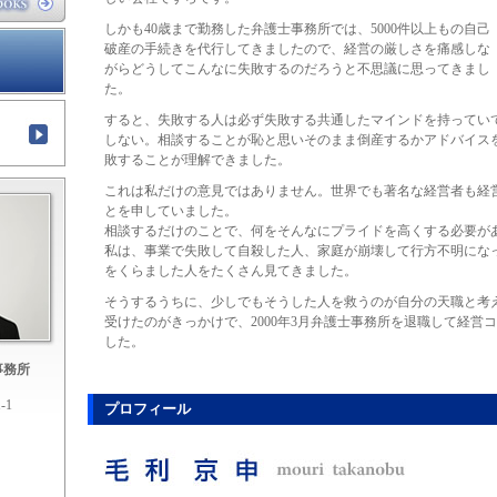
しかも40歳まで勤務した弁護士事務所では、5000件以上もの自己
破産の手続きを代行してきましたので、経営の厳しさを痛感しな
がらどうしてこんなに失敗するのだろうと不思議に思ってきまし
た。
すると、失敗する人は必ず失敗する共通したマインドを持ってい
しない。相談することが恥と思いそのまま倒産するかアドバイス
敗することが理解できました。
これは私だけの意見ではありません。世界でも著名な経営者も経
とを申していました。
相談するだけのことで、何をそんなにプライドを高くする必要が
私は、事業で失敗して自殺した人、家庭が崩壊して行方不明にな
をくらました人をたくさん見てきました。
そうするうちに、少しでもそうした人を救うのが自分の天職と考
受けたのがきっかけで、2000年3月弁護士事務所を退職して経営
した。
事務所
-1
プロフィール