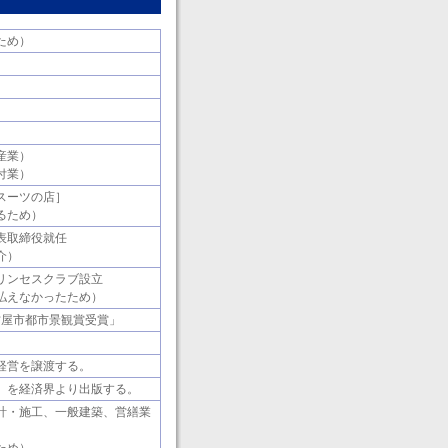
ため）
産業）
付業）
スーツの店］
るため）
表取締役就任
介）
リンセスクラブ設立
払えなかったため）
古屋市都市景観賞受賞」
経営を譲渡する。
」を経済界より出版する。
計・施工、一般建築、営繕業