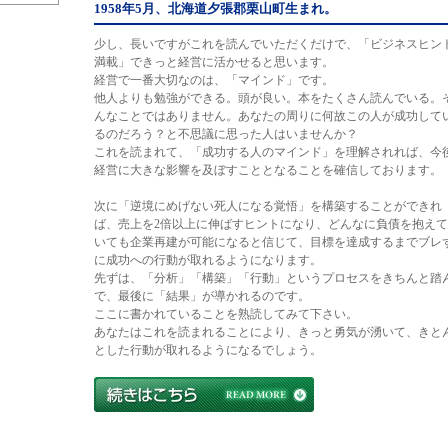
1958年5月、北海道夕張郡栗山町生まれ。
少し、長いですがこれを読んでいただくだけで、「ビジネスヒン
満載」できっと経営に活かせると思います。
経営で一番大切なのは、「マインド」です。
他人よりも勉強ができる。頭が良い。本をたくさん読んでいる。
んなことではありません。あなたの周りに何故この人が成功して
るのだろう？と不思議に思った人はいませんか？
これを読まれて、「成功する人のマインド」を理解されれば、今
経営に大きな影響を及ぼすこととなることを確信しております。
次に「逆境にめげない死人になる覚悟」を構築することができれ
ば、売上を2倍以上に伸ばすヒントになり、どんなに負債を抱えて
いても企業再建が可能になると信じて、目標を達成するまでブレ
に成功への行動が取れるようになります。
先ずは、「分析」「構築」「行動」というプロセスをきちんと踏
で、最後に「結果」が導かれるのです。
ここに書かれていることを熟読してみて下さい。
あなたはこれを読まれることにより、きっと勇気が湧いて、きと
とした行動が取れるようになるでしょう。