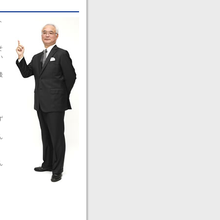
ト
そ
い
後
ず
ん
ん