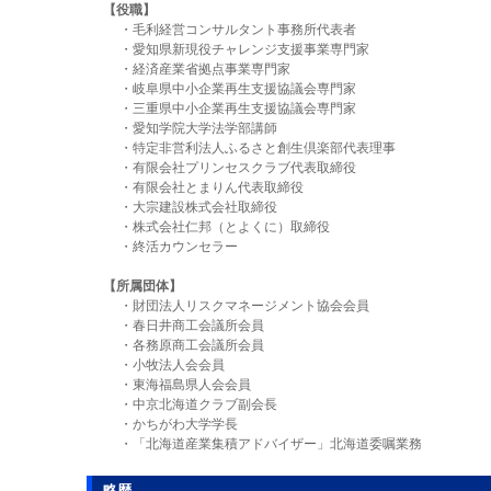
【役職】
・毛利経営コンサルタント事務所代表者
・愛知県新現役チャレンジ支援事業専門家
・経済産業省拠点事業専門家
・岐阜県中小企業再生支援協議会専門家
・三重県中小企業再生支援協議会専門
・愛知学院大学法学部講師
・特定非営利法人ふるさと創生倶楽部代表理事
・有限会社プリンセスクラブ代表取締役
・有限会社とまりん代表取締役
・大宗建設株式会社取締役
・株式会社仁邦（とよくに）取締役
・終活カウンセラー
【所属団体】
・財団法人リスクマネージメント協会会員
・春日井商工会議所会員
・各務原商工会議所会員
・小牧法人会会員
・東海福島県人会会員
・中京北海道クラブ副会長
・かちがわ大学学長
・「北海道産業集積アドバイザー」北海道委嘱業務
略歴